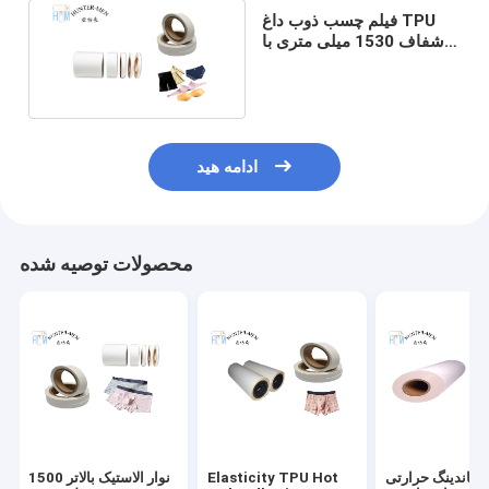
فیلم چسب ذوب داغ TPU
شفاف 1530 میلی متری با
الاستیسیته بالا برای
یکپارچگی
ادامه هید
محصولات توصیه شده
م باندینگ حرارتی
Elasticity TPU Hot
نوار الاستیک بالاتر 1500