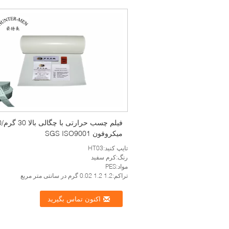
فیلم چسب
میکروفون SGS ISO9001
تایپ کنید:HT03
رنگ:کرم سفید
مواد:PES
تراکم:1.2 1.2 0.02 گرم در سانتی متر مربع
اکنون تماس بگیرید