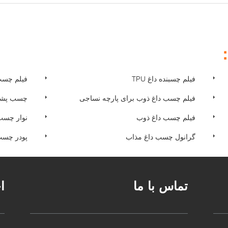
：
فیلم چسبنده داغ TPU
فیلم چسب
فیلم چسب داغ ذوب برای پارچه نساجی
چسب پشتی
فیلم چسب داغ ذوب
نوار چسب
گرانول چسب داغ مذاب
پودر چسب
تماس با ما
ا