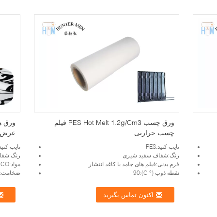
ورق چسب PES Hot Melt 1.2g/Cm3 فیلم
ورق ه
چسب حرارتی
عرض 150 سانتی م
تایپ کنید:PES
تایپ کنید:T03
رنگ:شفاف سفید شیری
رنگ:شفا
فرم بدنی:فیلم های جامد با کاغذ انتشار
مواد:CO-پلی استر
نقطه ذوب (° C):90
ضخامت:100 میکرون
اکنون تماس بگیرید