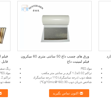
 پلی استر داغ مذاب 200 یارد
ورق های چسب داغ 50 سانتی متری 60 میکرون
فیلم لمینیت داغ
قابل چاپ 1280 
مواد:PES
رنگ:سفی
تراکم:0.02±1.2 گرم بر سانتی متر مکعب
مواد:PES
نقطه ذوب (درجه سانتیگراد):110 درجه سانتیگراد
تراکم:1.2 1.2 0.02 گرم در سانتی متر مربع
شاخص جریان ذوب:30 (g/10mic@160℃)
نقطه ذوب (° 
اکنون تماس بگیرید