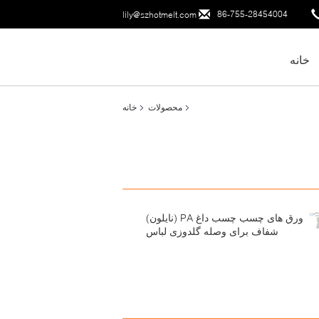
86-755-28454004
lily@szhotmelt.com
خانه
محصولات
خانه
ورق های چسب چسب داغ PA (نایلون)
شفاف برای وصله گلدوزی لباس
نساجی