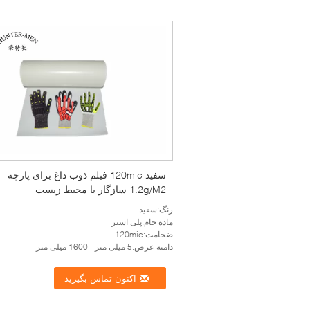
سفید 120mic فیلم ذوب داغ برای پارچه
1.2g/M2 سازگار با محیط زیست
رنگ:سفید
ماده خام:پلی استر
ضخامت:120mic
دامنه عرض:5 میلی متر - 1600 میلی متر
اکنون تماس بگیرید