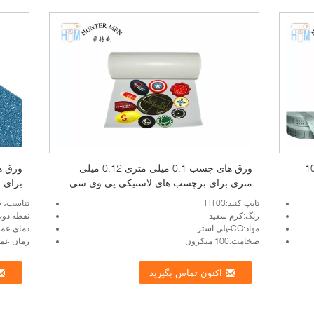
 حرارتی با چگالی بالا 30 گرم/10
ورق های چسب 0.1 میلی متری 0.12 میلی
متری برای برچسب های لاستیکی پی وی سی
برای ف
تایپ کنید:HT03
تناسب، قسمت:0.02±1.2 گر
رنگ:کرم سفید
نقطه ذوب (درجه
مواد:CO-پلی استر
دمای عملیات:30
ضخامت:100 میکرون
زمان عملیات:5-
اکنون تماس بگیرید