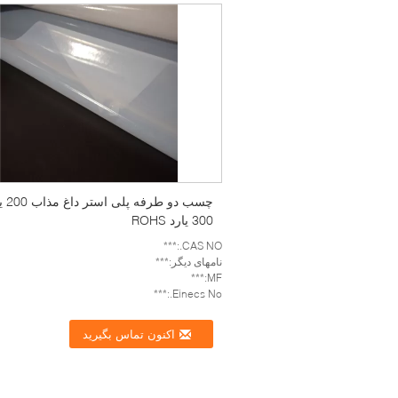
چسب دو طرفه
300 یارد ROHS
CAS NO.:***
نامهای دیگر:***
MF:***
Einecs No.:***
اکنون تماس بگیرید