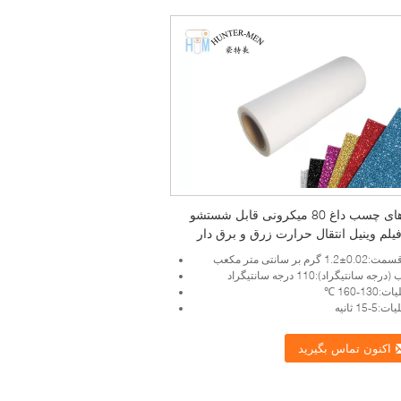
ورق های چسب داغ 80 میکرونی قابل شستشو
یلم وینیل انتقال حرارت زرق و برق دار
م بر سانتی متر مکعب
 سانتیگراد):110 درجه سانتیگراد
1-160 ℃
15 ثانیه
اکنون تماس بگیرید